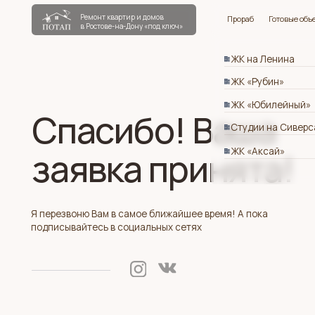
Ремонт квартир и домов
Прораб
Готовые объекты
в Ростове-на-Дону «под ключ»
ЖК на Ленина
ЖК «Рубин»
ЖК «Юбилейный»
Спасибо! Ваша
Студии на Сиверса
заявка принята!
ЖК «Аксай»
Я перезвоню Вам в самое ближайшее время! А пока
подписывайтесь в социальных сетях